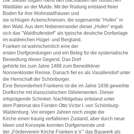
Die Siedler folgten meist den Bachläufen der nördlichen
Waldtäler an der Mulde. Mit der Rodung entstand freier
Boden für ihre Wohnstallhäuser und
sie schlugen Ackerschneisen, die sogenannte "Hufen" in
den Wald. Aus dem Nebeneinander dieser „Hufen“ ergab
sich das "Waldhufendorf" als typische deutsche Dorfanlage
im waldreichen Hügel- und Bergland.
Franken ist wahrscheinlich eine der
ersten Dorfgründungen und ein Beleg für die systematische
Besiedlung dieser Gegend. Das Dorf
gehörte bis zum Jahre 1488 zum Benediktiner
Nonnenkloster Remse. Danach fiel es als Vasallendorf unter
die Herrschaft der Schönburger.
Eine Besonderheit Frankens ist die im Jahre 1836 geweihte
Dorfkirche mit klassizistischen Stilelementen. Dieser
ortsprägende Schinkel- Nachfolgebau entstand unter
dem Patronat des Fürsten Otto Victor I. von Schönburg-
Waldenburg. Vor einigen Jahren noch zeigte die
Kirche einen traurig verfallenen Zustand, aber durch neue
Ideen und Konzepte konnten Dorfgemeinde und
der „Förderverein Kirche Franken e.V.“ das Bauwerk als