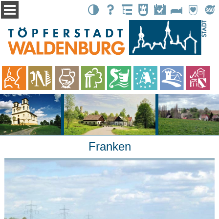
Kontrast
Suche
Übersicht
Stadtbote
Events
Unterkünfte
Partnerstä
Tour
Franken