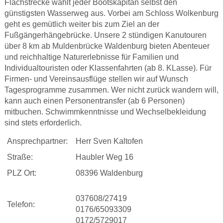
Flachstrecke wählt jeder Bootskapitän selbst den
günstigsten Wasserweg aus. Vorbei am Schloss Wolkenburg
geht es gemütlich weiter bis zum Ziel an der
Fußgängerhängebrücke. Unsere 2 stündigen Kanutouren
über 8 km ab Muldenbrücke Waldenburg bieten Abenteuer
und reichhaltige Naturerlebnisse für Familien und
Individualtouristen oder Klassenfahrten (ab 8. KLasse). Für
Firmen- und Vereinsausflüge stellen wir auf Wunsch
Tagesprogramme zusammen. Wer nicht zurück wandern will,
kann auch einen Personentransfer (ab 6 Personen)
mitbuchen. Schwimmkenntnisse und Wechselbekleidung
sind stets erforderlich.
Ansprechpartner:
Herr Sven Kaltofen
Straße:
Haubler Weg 16
PLZ Ort:
08396 Waldenburg
037608/27419
Telefon:
0176/65093309
0172/5729017