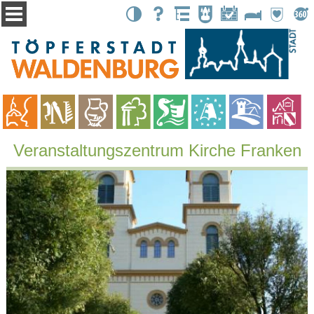
Kontrast
Suche
Übersicht
Stadtbote
Events
Unterkünfte
Partnerstä
Tour
Veranstaltungszentrum Kirche Franken